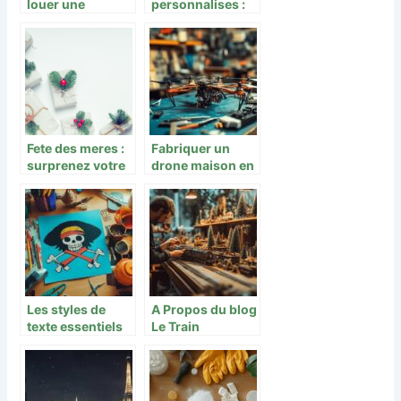
louer une
personnalises :
boutique
quels avantages
physique
pour les
entreprises ?
Fete des meres :
Fabriquer un
surprenez votre
drone maison en
maman avec ces
5 étapes simples
idees de cadeaux
: Du circuit
originales
imprimé au
décollage
Les styles de
A Propos du blog
texte essentiels
Le Train
pour créer une
Miniature :
affiche Wanted
Découvrez notre
One Piece
univers dédié
personnalisée
aux personnages