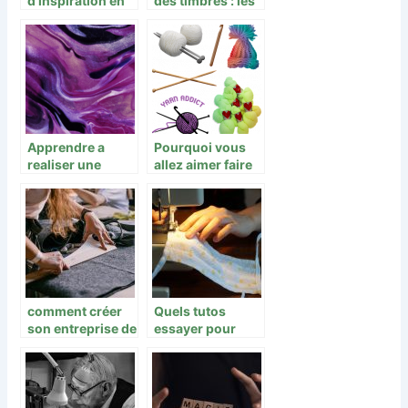
d’inspiration en
des timbres : les
matière de
choses a savoir
création
Apprendre a
Pourquoi vous
realiser une
allez aimer faire
peinture diamant
du tricot!
pour debutants :
les bases
comment créer
Quels tutos
son entreprise de
essayer pour
création de
devenir pro en
costumes ?
couture?