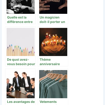
Quelle est la
Un magicien
différence entre
doit-il porter un
un tailleur, une
frac, habit à
couturière, un
queue de pie
couturier
De quoi avez-
Thème
vous besoin pour
anniversaire
vous lancer dans
enfant : guide
le coloriage ?
pour bien choisir
Les avantages de
Vetements